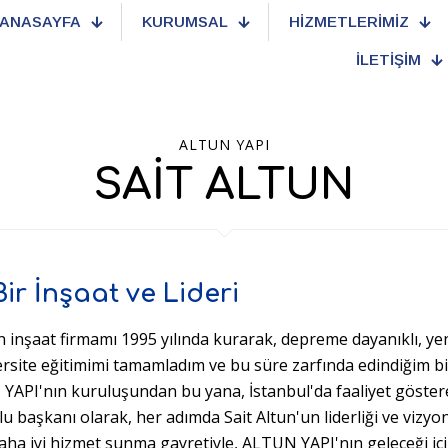
ANASAYFA
KURUMSAL
HİZMETLERİMİZ
İLETİŞİM
ALTUN YAPI
SAİT ALTUN
Bir İnşaat ve Lideri
inşaat firmamı 1995 yılında kurarak, depreme dayanıklı, yenil
versite eğitimimi tamamladım ve bu süre zarfında edindiğim b
API'nın kuruluşundan bu yana, İstanbul'da faaliyet gösteren
 başkanı olarak, her adımda Sait Altun'un liderliği ve vizyon
aha iyi hizmet sunma gayretiyle, ALTUN YAPI'nın geleceği için