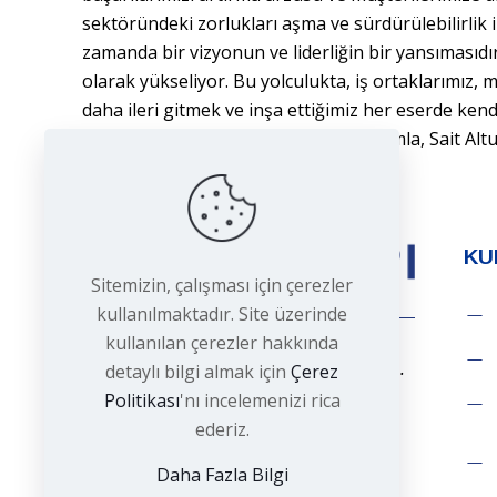
sektöründeki zorlukları aşma ve sürdürülebilirlik
zamanda bir vizyonun ve liderliğin bir yansımasıdır
olarak yükseliyor. Bu yolculukta, iş ortaklarımız, 
daha ileri gitmek ve inşa ettiğimiz her eserde kend
herkese teşekkür ediyorum. Saygılarımla, Sait A
KU
Sitemizin, çalışması için çerezler
Kalitenin Adresi
kullanılmaktadır. Site üzerinde
kullanılan çerezler hakkında
Modern Yaşamın Temelini Atıyoruz...
detaylı bilgi almak için
Çerez
Politikası
'nı incelemenizi rica
Pazartesi — Cumartesi:
ederiz.
09:00 — 18:00
Daha Fazla Bilgi