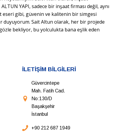
ALTUN YAPI, sadece bir inşaat firması değil, aynı
 eseri gibi, güvenin ve kalitenin bir simgesi
ur duyuyorum. Sait Altun olarak, her bir projede
 gözle bekliyor, bu yolculukta bana eşlik eden
İLETİŞİM BİLGİLERİ
Güvercintepe
Mah. Fatih Cad.
No:130/D
Başakşehir
İstanbul
+90 212 687 1949